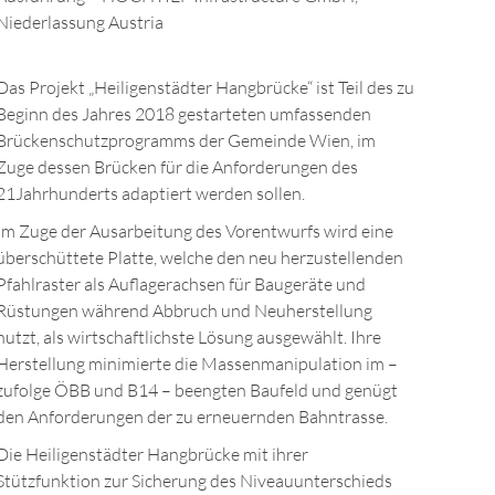
Niederlassung Austria
Das Projekt „Heiligenstädter Hangbrücke“ ist Teil des zu
Beginn des Jahres 2018 gestarteten umfassenden
Brückenschutzprogramms der Gemeinde Wien, im
Zuge dessen Brücken für die Anforderungen des
21Jahrhunderts adaptiert werden sollen.
Im Zuge der Ausarbeitung des Vorentwurfs wird eine
überschüttete Platte, welche den neu herzustellenden
Pfahlraster als Auflagerachsen für Baugeräte und
Rüstungen während Abbruch und Neuherstellung
nutzt, als wirtschaftlichste Lösung ausgewählt. Ihre
Herstellung minimierte die Massenmanipulation im –
zufolge ÖBB und B14 – beengten Baufeld und genügt
den Anforderungen der zu erneuernden Bahntrasse.
Die Heiligenstädter Hangbrücke mit ihrer
Stützfunktion zur Sicherung des Niveauunterschieds