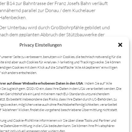
der B14 zur Bahntrasse der Franz Josefs Bahn verläuft
annähernd parallel zur Donau / dem Kuchelauer
Hafenbecken.
Der Unterbau wird durch Großbohrpfähle gebildet und
nach dem geplanten Abbruch der Stützbauwerke der
ÖBB durch Spritzbeton-sicherungen zwischen den
Privacy Einstellungen
Gründungskörpern komplettiert.
unserer Seite zu verbessern, benutzen wir Cookies, die technisch notwendig für die
Die auf den Querriegeln liegende Tragwerksplatte
ite sind aber auch Cookies für Analyse-, Marketing und Trackingzwecke. Sie können
bildet die Grundlage für die Beschüttung und den
wendigen Cookies mit dem Klick auf die Schaltfläche "Alle Akzeptieren" einwilligen
Fahrbahnaufbau der Richtungsfahrbahn Kloster-
" sich anders entscheiden.
neuburg. Das Objekt ist als überschüttete Platte in
Ihrer auf dieser Webseite erhobenen Daten in den USA
: Indem Sie auf "Alle
Dehnfugenabschnitten von 20m Länge ausgebildet.
en Sie zugleich gem. DSGVO ein, dass Ihre Daten in den USA verarbeitet werden. Die
Bergseitig wird die Platte durch einen Längsträger
n Gerichtshof als ein Land mit einem nach EU-Standards unzureichendem
tzt. Es besteht insbesondere das Risiko, dass Ihre Daten durch US-Behörden, zu
ergänzt, der als Lasteinleitungsbalken für die
ngszwecken, möglicherweise auch ohne Rechtsbehelfsmöglichkeiten, verarbeitet
Pfahlkräfte (ZVP) wirkt sowie die schadhafte
"Ablehnen" klicken, findet die vorgehend beschriebene Übermittlung nicht statt.
Winkelstützmauer ertüchtigt.
ung und Cookie-Richtlinie informieren wir Sie über diese Tools und Partner und
Fotos:
www.hochtief.at
ine Datenübermittlung in die USA bedeuten kann. Sie können Ihre Privatsphäre-
erzeit individuell anpassen oder widerrufen.